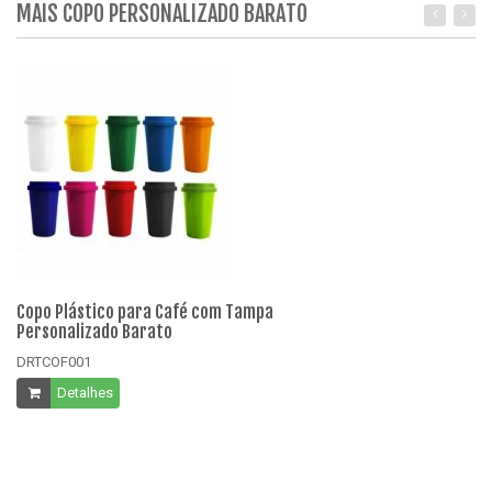
MAIS COPO PERSONALIZADO BARATO
Copo Plástico para Café com Tampa
Co
Personalizado Barato
Pe
DRTCOF001
D
Detalhes