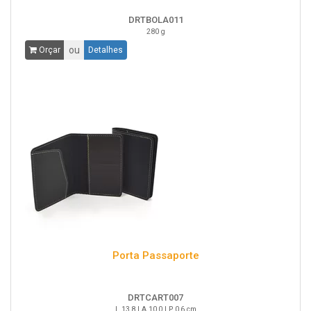
DRTBOLA011
280 g
ou
Orçar
Detalhes
Porta Passaporte
DRTCART007
L 13,8 | A 10,0 | P 0,6 cm