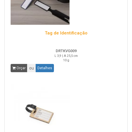
Tag de Identificação
DRTKVG009
L 3,9 | A 25,5 cm
10 g
ou
Orçar
Detalhes