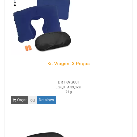
Kit Viagem 3 Peças
DRTKVG001
L 26,8 | A 39,0 cm
74 g
ou
Orçar
Detalhes