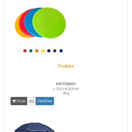
Frisbee
DRTFEB001
L 22,0 | A 22,0 cm
85 g
ou
Orçar
Detalhes