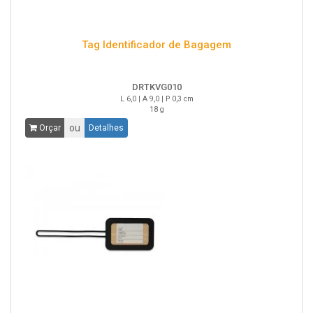
Tag Identificador de Bagagem
DRTKVG010
L 6,0 | A 9,0 | P 0,3 cm
18 g
ou
Orçar
Detalhes