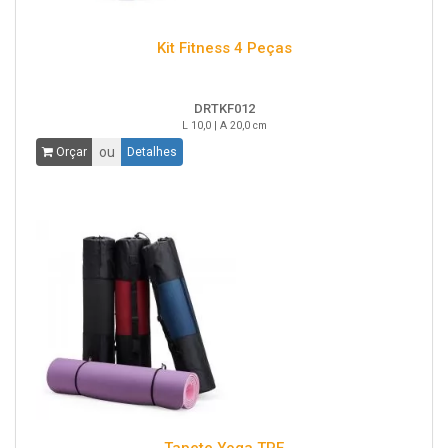
Kit Fitness 4 Peças
DRTKF012
L 10,0 | A 20,0 cm
ou
Orçar
Detalhes