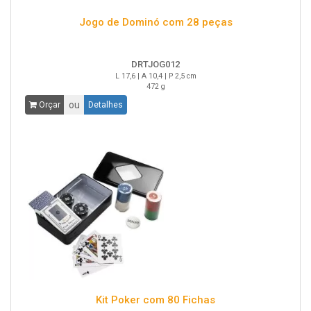
Jogo de Dominó com 28 peças
DRTJOG012
L 17,6 | A 10,4 | P 2,5 cm
472 g
ou
Orçar
Detalhes
Kit Poker com 80 Fichas