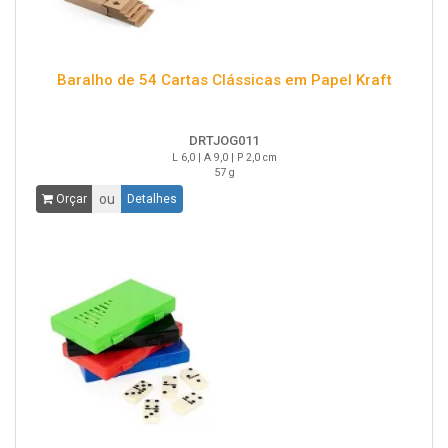
Baralho de 54 Cartas Clássicas em Papel Kraft
DRTJOG011
L 6,0 | A 9,0 | P 2,0 cm
57 g
ou
Orçar
Detalhes