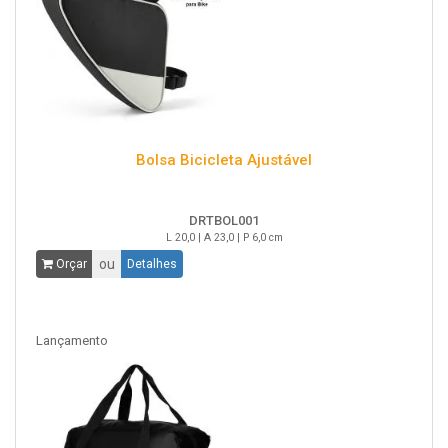
Bolsa Bicicleta Ajustável
DRTBOL001
L 20,0 | A 23,0 | P 6,0 cm
ou
Orçar
Detalhes
Lançamento