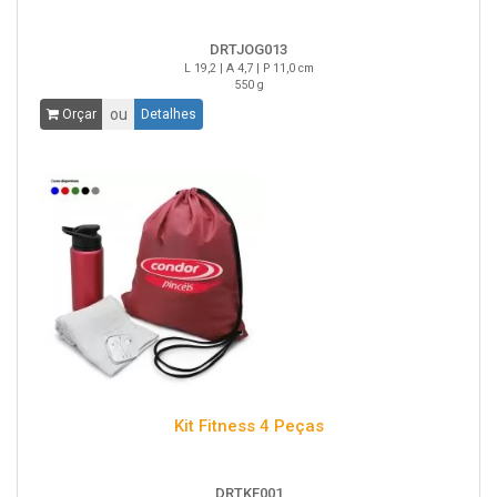
DRTJOG013
L 19,2 | A 4,7 | P 11,0 cm
550 g
ou
Orçar
Detalhes
Kit Fitness 4 Peças
DRTKF001