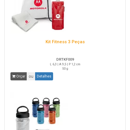
Kit Fitness 3 Peças
DRTKF009
L 6,3 | A 9,5 | P 1,2 cm
50 g
ou
Orçar
Detalhes