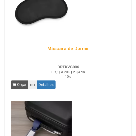
Máscara de Dormir
DRTKVG006
L 9,5 | A 20,0 | P 0,4 cm
10 g
ou
Orçar
Detalhes