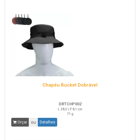
Chapéu Bucket Dobrável
DRTCHP002
L 28,5 | P 8,1 cm
71 g
ou
Orçar
Detalhes