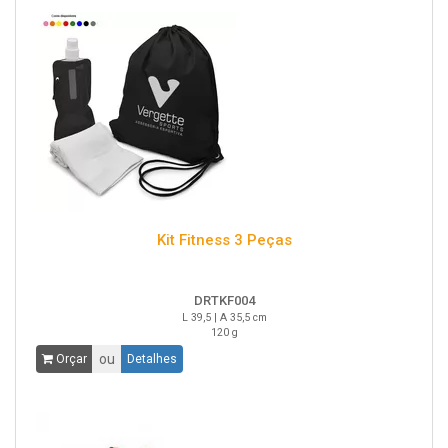
Kit Fitness 3 Peças
DRTKF004
L 39,5 | A 35,5 cm
120 g
ou
Orçar
Detalhes