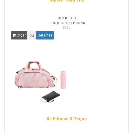
Tapete Yoga TPE
DRTKF013
L 182,0 | A 60,5 | P 0,5 cm
805 g
ou
Orçar
Detalhes
Kit Fitness 3 Peças