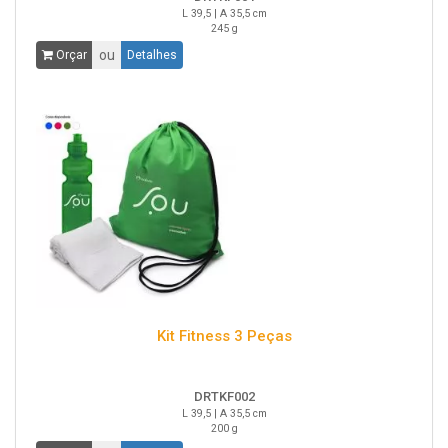
L 39,5 | A 35,5 cm
245 g
ou
Orçar
Detalhes
Kit Fitness 3 Peças
DRTKF002
L 39,5 | A 35,5 cm
200 g