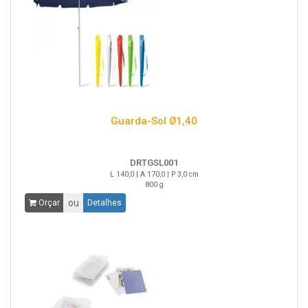
Guarda-Sol Ø1,40
DRTGSL001
L 140,0 | A 170,0 | P 3,0 cm
800 g
ou
Orçar
Detalhes