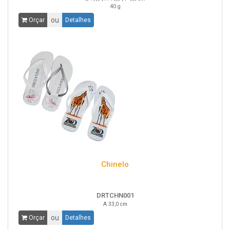
40 g
ou
Orçar
Detalhes
Chinelo
DRTCHN001
A 33,0 cm
ou
Orçar
Detalhes