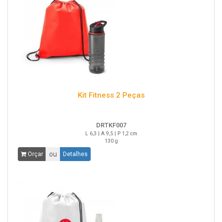
Kit Fitness 2 Peças
DRTKF007
L 6,3 | A 9,5 | P 1,2 cm
130 g
ou
Orçar
Detalhes