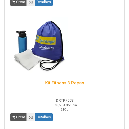
ou
Orçar
Detalhes
Kit Fitness 3 Peças
DRTKF003
L 39,5 | A 35,5 cm
210 g
ou
Orçar
Detalhes