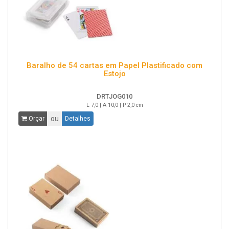
Baralho de 54 cartas em Papel Plastificado com
Estojo
DRTJOG010
L 7,0 | A 10,0 | P 2,0 cm
ou
Orçar
Detalhes