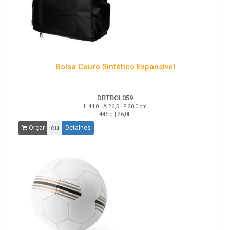
Bolsa Couro Sintético Expansível
DRTBOL059
L 44,0 | A 26,5 | P 20,0 cm
446 g | 36,0L
ou
Orçar
Detalhes