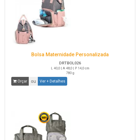
Bolsa Maternidade Personalizada
DRTBOL026
L 40,0 | A 48,0 | P 14,0 cm
780 g
ou
Orçar
Ver + Detalhes