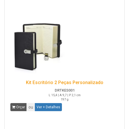
Kit Escritório 2 Peças Personalizado
DRTKES001
L 15,4 | A 9,7 | P 2,1 cm
197 g
ou
Orçar
Ver + Detalhes