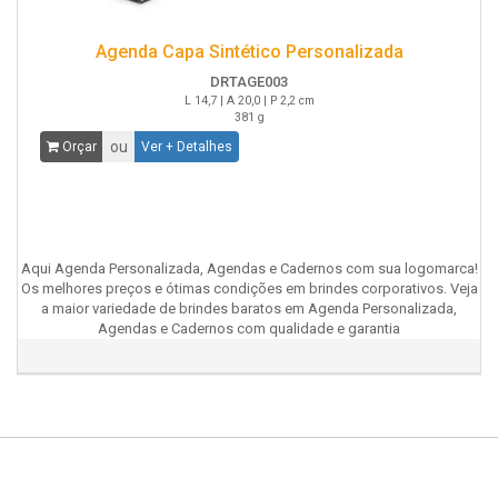
Agenda Capa Sintético Personalizada
DRTAGE003
L 14,7 | A 20,0 | P 2,2 cm
381 g
ou
Orçar
Ver + Detalhes
Aqui Agenda Personalizada, Agendas e Cadernos com sua logomarca!
Os melhores preços e ótimas condições em brindes corporativos. Veja
a maior variedade de brindes baratos em Agenda Personalizada,
Agendas e Cadernos com qualidade e garantia