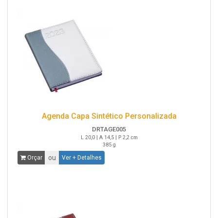
Agenda Capa Sintético Personalizada
DRTAGE005
L 20,0 | A 14,5 | P 2,2 cm
385 g
ou
Orçar
Ver + Detalhes