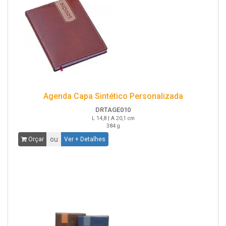
Agenda Capa Sintético Personalizada
DRTAGE010
L 14,8 | A 20,1 cm
384 g
ou
Orçar
Ver + Detalhes