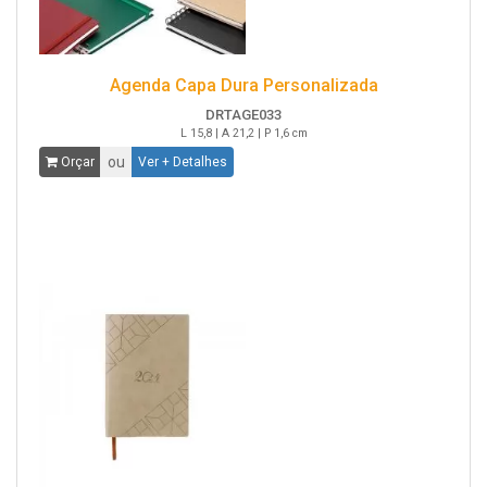
Agenda Capa Dura Personalizada
DRTAGE033
L 15,8 | A 21,2 | P 1,6 cm
ou
Orçar
Ver + Detalhes