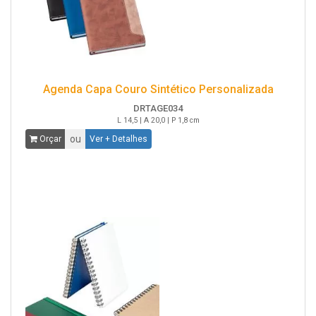
Agenda Capa Couro Sintético Personalizada
DRTAGE034
L 14,5 | A 20,0 | P 1,8 cm
ou
Orçar
Ver + Detalhes