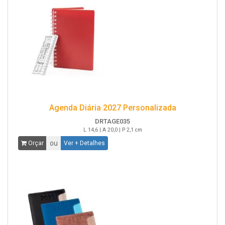
Agenda Diária 2027 Personalizada
DRTAGE035
L 14,6 | A 20,0 | P 2,1 cm
ou
Orçar
Ver + Detalhes