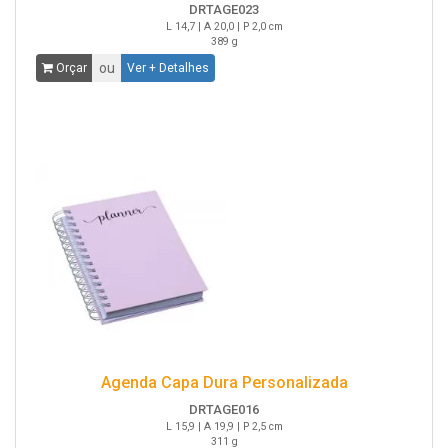
DRTAGE023
L 14,7 | A 20,0 | P 2,0 cm
389 g
ou
Orçar
Ver + Detalhes
Agenda Capa Dura Personalizada
DRTAGE016
L 15,9 | A 19,9 | P 2,5 cm
311 g