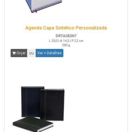
Agenda Capa Sintético Personalizada
DRTAGE007
L 20,0 | A 14,5 | P 2,2 cm
385 g
ou
Orçar
Ver + Detalhes