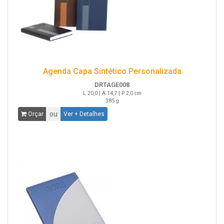
Agenda Capa Sintético Personalizada
DRTAGE008
L 20,0 | A 14,7 | P 2,0 cm
385 g
ou
Orçar
Ver + Detalhes