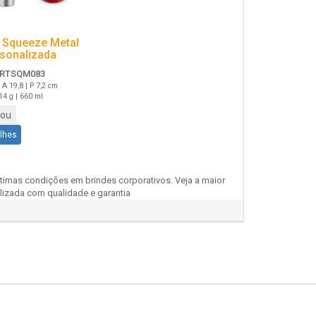
 Squeeze Metal
sonalizada
RTSQM083
| A 19,8 | P 7,2 cm
14 g | 660 ml
ou
alhes
timas condições em brindes corporativos. Veja a maior
lizada com qualidade e garantia