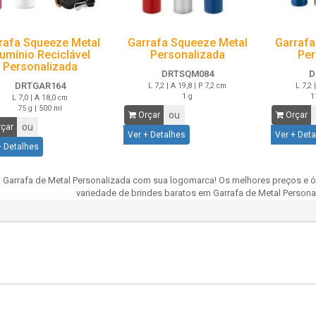
rafa Squeeze Metal
Garrafa Squeeze Metal
Garrafa
lumínio Reciclável
Personalizada
Per
Personalizada
DRTSQM084
D
DRTGAR164
L 7,2 | A 19,8 | P 7,2 cm
L 7,2 
1 g
1
L 7,0 | A 18,0 cm
75 g | 500 ml
ou
Orçar
Orçar
ou
çar
Ver + Detalhes
Ver + Det
+ Detalhes
 Garrafa de Metal Personalizada com sua logomarca! Os melhores preços e ó
variedade de brindes baratos em Garrafa de Metal Persona