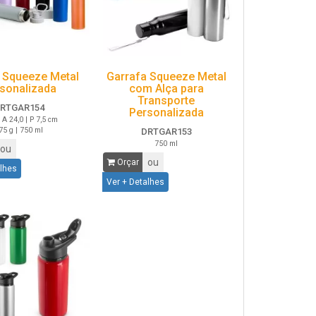
 Squeeze Metal
Garrafa Squeeze Metal
sonalizada
com Alça para
Transporte
RTGAR154
Personalizada
| A 24,0 | P 7,5 cm
75 g | 750 ml
DRTGAR153
750 ml
ou
ou
Orçar
alhes
Ver + Detalhes