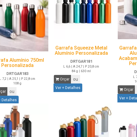
Garrafa Squeeze Metal
Garrafa
Alumínio Personalizada
Al
Acabam
rafa Alumínio 750ml
DRTGAR181
Per
Personalizada
L 6,6 | A 24,7 | P 20,8 cm
84 g | 630 ml
D
DRTGAR183
L 
L 7,2 | A 25,1 | P 22,8 cm
ou
Orçar
1
108 g
Ver + Detalhes
Orçar
ou
çar
Ver + Det
+ Detalhes