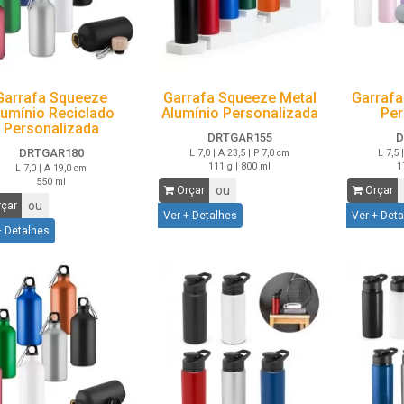
Garrafa Squeeze
Garrafa Squeeze Metal
Garrafa
lumínio Reciclado
Alumínio Personalizada
Per
Personalizada
DRTGAR155
D
DRTGAR180
L 7,0 | A 23,5 | P 7,0 cm
L 7,5 
111 g | 800 ml
1
L 7,0 | A 19,0 cm
550 ml
ou
Orçar
Orçar
ou
çar
Ver + Detalhes
Ver + Det
+ Detalhes