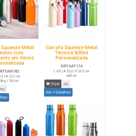
 Squeeze Metal
Garrafa Squeeze Metal
umínio com
Térmica 600ml
ento em Verniz
Personalizada
sonalizada
DRTGAT174
RTGAR182
L 8,0 | A 23,0 | P 23,3 cm
600 ml
7,3 | A 25,1 cm
08 g | 750 ml
ou
Orçar
ou
Ver + Detalhes
alhes