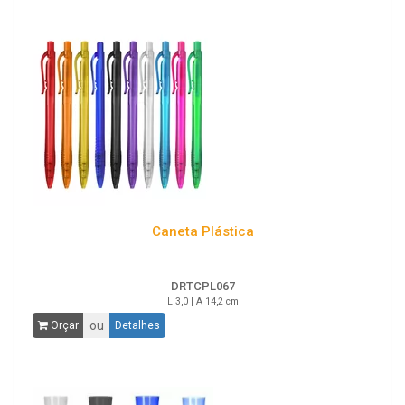
Caneta Plástica
DRTCPL067
L 3,0 | A 14,2 cm
ou
Orçar
Detalhes