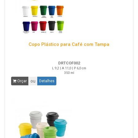
Copo Plástico para Café com Tampa
DRTCOF002
L 9,2 | A 11,0 | P 6,0 cm
350 ml
ou
Orçar
Detalhes