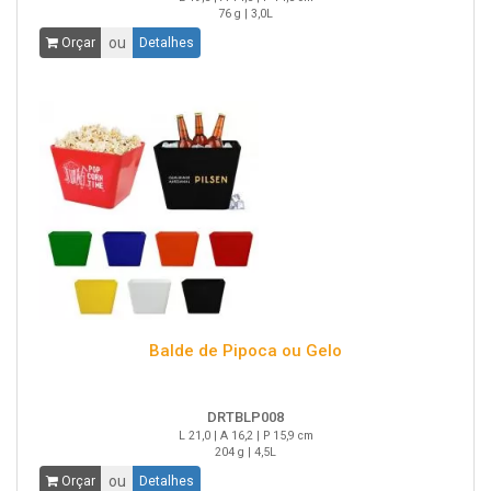
76 g | 3,0L
ou
Orçar
Detalhes
Balde de Pipoca ou Gelo
DRTBLP008
L 21,0 | A 16,2 | P 15,9 cm
204 g | 4,5L
ou
Orçar
Detalhes