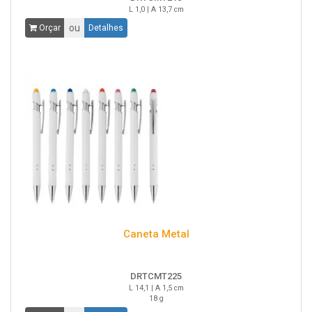
L 1,0 | A 13,7 cm
ou
Orçar
Detalhes
Caneta Metal
DRTCMT225
L 14,1 | A 1,5 cm
18 g