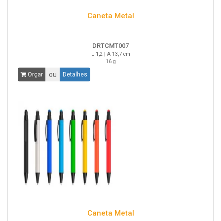
Caneta Metal
DRTCMT007
L 1,2 | A 13,7 cm
16 g
ou
Orçar
Detalhes
Caneta Metal