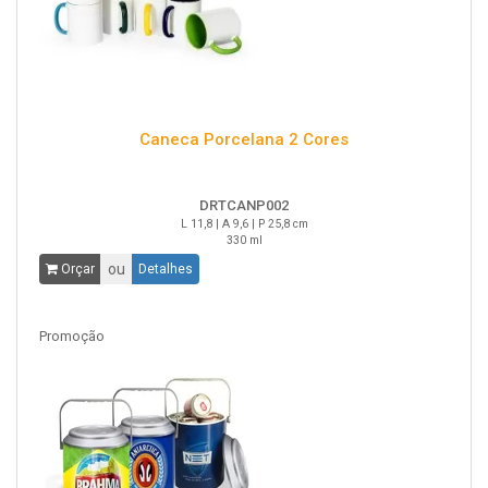
Caneca Porcelana 2 Cores
DRTCANP002
L 11,8 | A 9,6 | P 25,8 cm
330 ml
ou
Orçar
Detalhes
Promoção