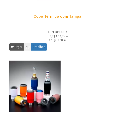
Copo Térmico com Tampa
DRTCPO087
L 8,7 | A 11,7 cm
173 g | 320 ml
ou
Orçar
Detalhes