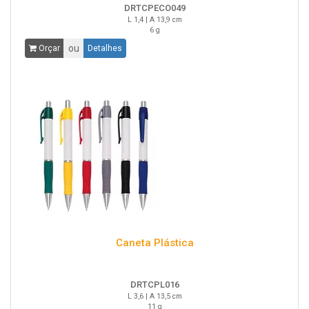
DRTCPECO049
L 1,4 | A 13,9 cm
6 g
ou
Orçar
Detalhes
Caneta Plástica
DRTCPL016
L 3,6 | A 13,5 cm
11 g