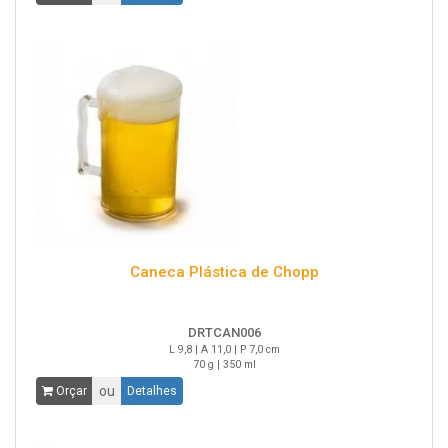
Caneca Plástica de Chopp
DRTCAN006
L 9,8 | A 11,0 | P 7,0 cm
70 g | 350 ml
ou
Orçar
Detalhes