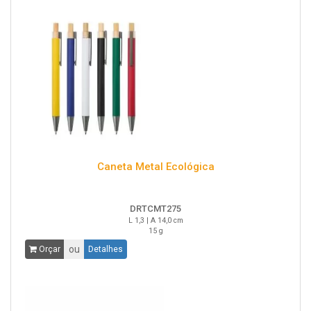
Caneta Metal Ecológica
DRTCMT275
L 1,3 | A 14,0 cm
15 g
ou
Orçar
Detalhes