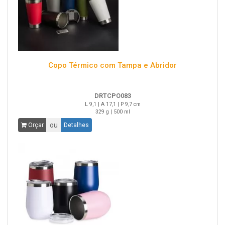
Copo Térmico com Tampa e Abridor
DRTCPO083
L 9,1 | A 17,1 | P 9,7 cm
329 g | 500 ml
ou
Orçar
Detalhes