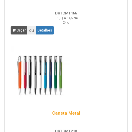
DRTCMT166
L 1,0 | A 14,5 cm
24 g
ou
Orçar
Detalhes
Caneta Metal
DRTCMT218