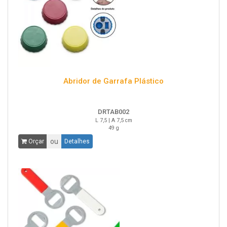
Abridor de Garrafa Plástico
DRTAB002
L 7,5 | A 7,5 cm
49 g
ou
Orçar
Detalhes