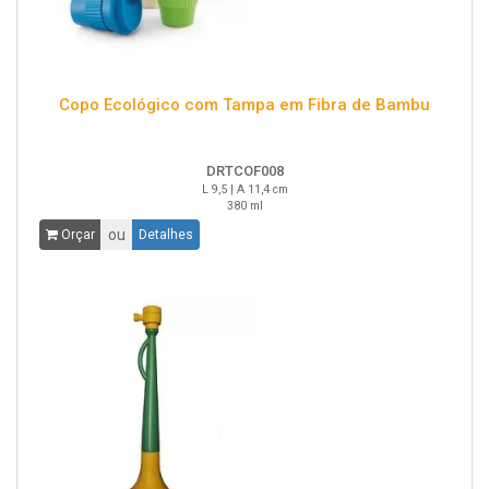
Copo Ecológico com Tampa em Fibra de Bambu
DRTCOF008
L 9,5 | A 11,4 cm
380 ml
ou
Orçar
Detalhes