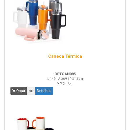
Caneca Térmica
DRTCAN085
L 14,9 | A 26,9 | P 31,3 cm
539 g | 1,2L
ou
Orçar
Detalhes