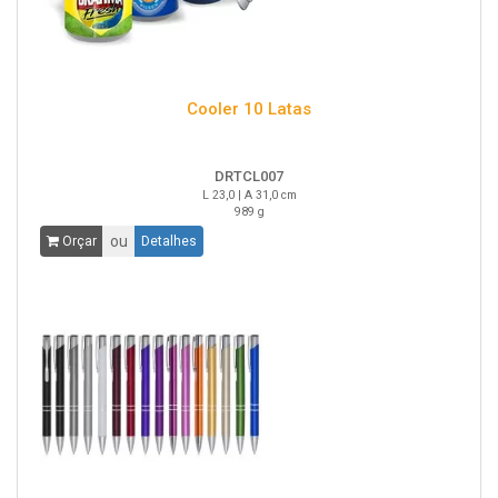
Cooler 10 Latas
DRTCL007
L 23,0 | A 31,0 cm
989 g
ou
Orçar
Detalhes