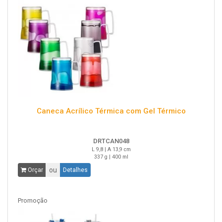
Caneca Acrílico Térmica com Gel Térmico
DRTCAN048
L 9,8 | A 13,9 cm
337 g | 400 ml
ou
Orçar
Detalhes
Promoção