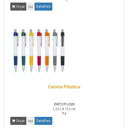
ou
Orçar
Detalhes
Caneta Plástica
DRTCPL020
L 3,6 | A 13,2 cm
8 g
ou
Orçar
Detalhes