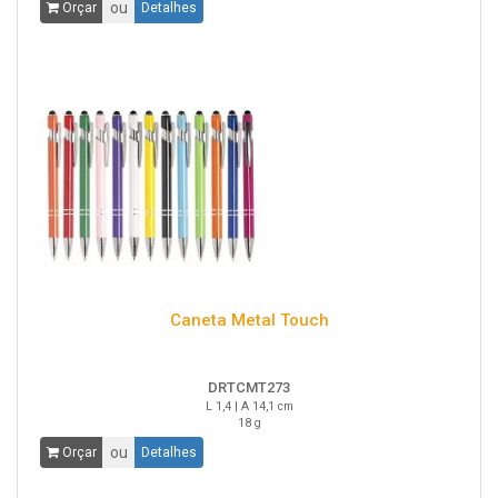
ou
Orçar
Detalhes
Caneta Metal Touch
DRTCMT273
L 1,4 | A 14,1 cm
18 g
ou
Orçar
Detalhes