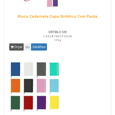
Bloco Caderneta Capa Sintético Com Pauta
DRTBLC120
L 9,0 | A 14,0 | P 2,0 cm
115 g
ou
Orçar
Detalhes