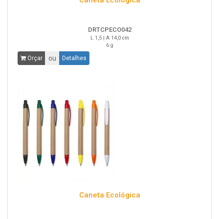
Caneta Ecológica
DRTCPECO042
L 1,5 | A 14,0 cm
6 g
ou
Orçar
Detalhes
Caneta Ecológica