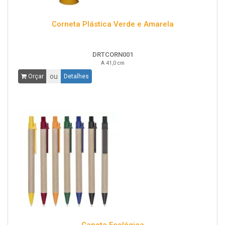
Corneta Plástica Verde e Amarela
DRTCORN001
A 41,0 cm
ou
Orçar
Detalhes