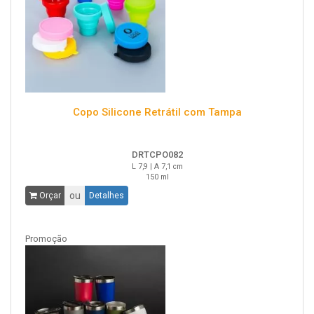
Copo Silicone Retrátil com Tampa
DRTCPO082
L 7,9 | A 7,1 cm
150 ml
ou
Orçar
Detalhes
Promoção