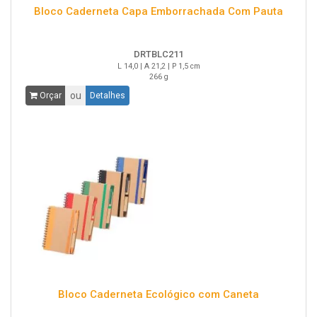
Bloco Caderneta Capa Emborrachada Com Pauta
DRTBLC211
L 14,0 | A 21,2 | P 1,5 cm
266 g
ou
Orçar
Detalhes
Bloco Caderneta Ecológico com Caneta