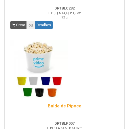
DRTBLC282
L 11,0 | A 14,4 | P 1,3 cm
92 g
ou
Orçar
Detalhes
Balde de Pipoca
DRTBLP007
L 19,5 | A 14,6 | P 14,8 cm