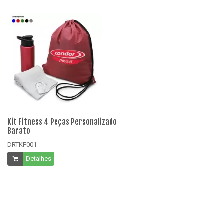
Kit Fitness 4 Peças Personalizado
Ki
Barato
B
DRTKF001
DR
Detalhes