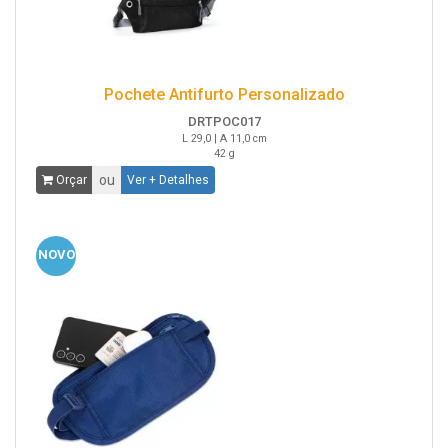
Pochete Antifurto Personalizado
DRTPOC017
L 29,0 | A 11,0 cm
42 g
ou
Orçar
Ver + Detalhes
NOVO