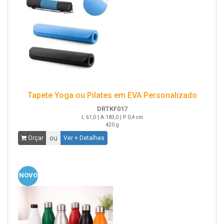
Tapete Yoga ou Pilates em EVA Personalizado
DRTKF017
L 61,0 | A 183,0 | P 0,4 cm
420 g
ou
Orçar
Ver + Detalhes
NOVO