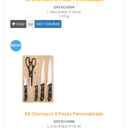
DRTKCH099
L 54,0 | A 60,0 | P 4,0 cm
1.019 g
ou
Orçar
Ver + Detalhes
NOVO
Kit Churrasco 6 Peças Personalizado
DRTKCH098
L 21,0 | A 32,0 | P 1,9 cm