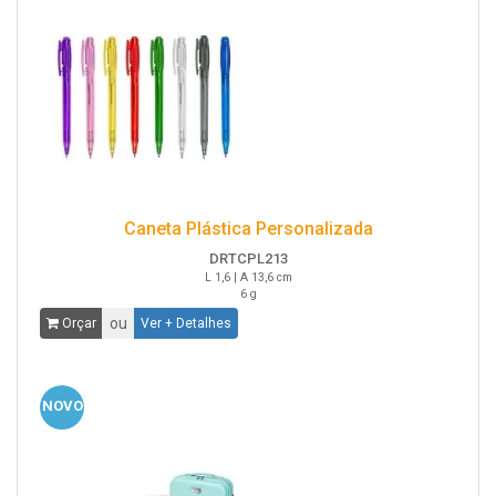
Caneta Plástica Personalizada
DRTCPL213
L 1,6 | A 13,6 cm
6 g
ou
Orçar
Ver + Detalhes
NOVO