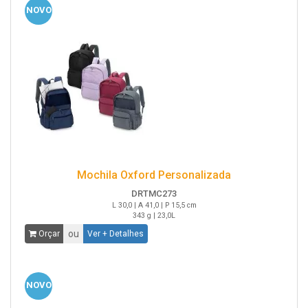
NOVO
Mochila Oxford Personalizada
DRTMC273
L 30,0 | A 41,0 | P 15,5 cm
343 g | 23,0L
ou
Orçar
Ver + Detalhes
NOVO