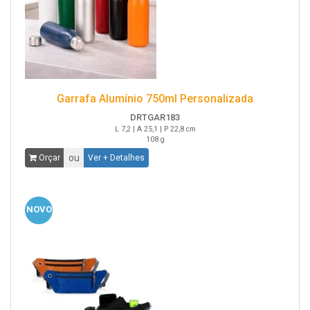
Garrafa Alumínio 750ml Personalizada
DRTGAR183
L 7,2 | A 25,1 | P 22,8 cm
108 g
ou
Orçar
Ver + Detalhes
NOVO