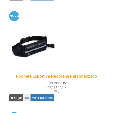
NOVO
Pochete Esportiva Neoprene Personalizado
DRTPOC015
L 39,0 | A 10,0 cm
59 g
ou
Orçar
Ver + Detalhes