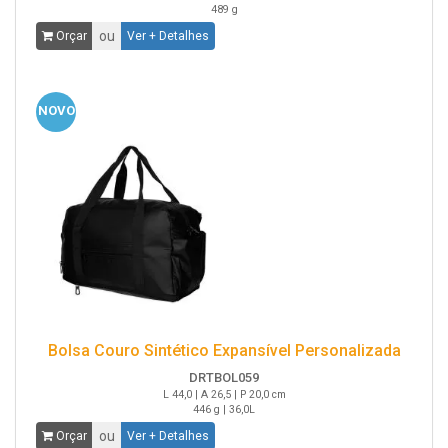
489 g
ou
Orçar
Ver + Detalhes
NOVO
Bolsa Couro Sintético Expansível Personalizada
DRTBOL059
L 44,0 | A 26,5 | P 20,0 cm
446 g | 36,0L
ou
Orçar
Ver + Detalhes