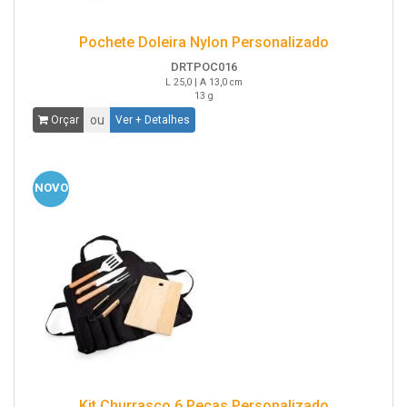
Pochete Doleira Nylon Personalizado
DRTPOC016
L 25,0 | A 13,0 cm
13 g
ou
Orçar
Ver + Detalhes
NOVO
Kit Churrasco 6 Peças Personalizado