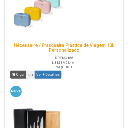
Nécessaire / Frasqueira Plástica de Viagem 10L
Personalizado
DRTNC166
L 34,1 | A 25,4 cm
761 g | 10,0L
ou
Orçar
Ver + Detalhes
NOVO