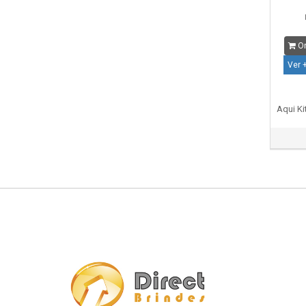
Or
Ver 
Aqui Ki