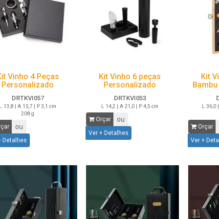
Kit Vinho 4 Peças
Kit Vinho 6 peças
Kit 
Personalizado
Personalizado
Bambu 
DRTKVI057
DRTKVI053
L 13,8 | A 15,7 | P 3,1 cm
L 14,2 | A 21,0 | P 4,5 cm
L 36,0 
208 g
ou
Orçar
ou
çar
Orçar
Ver + Detalhes
+ Detalhes
Ver + Det