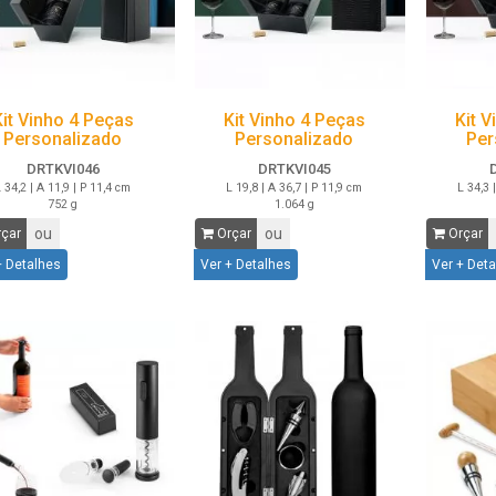
Kit Vinho 4 Peças
Kit Vinho 4 Peças
Kit 
Personalizado
Personalizado
Per
DRTKVI046
DRTKVI045
 34,2 | A 11,9 | P 11,4 cm
L 19,8 | A 36,7 | P 11,9 cm
L 34,3 
752 g
1.064 g
ou
ou
çar
Orçar
Orçar
+ Detalhes
Ver + Detalhes
Ver + Det