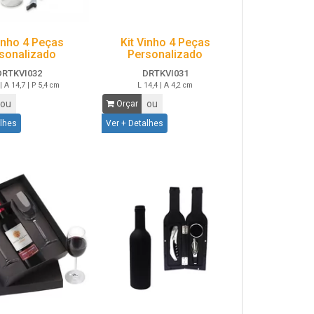
Vinho 4 Peças
Kit Vinho 4 Peças
sonalizado
Personalizado
DRTKVI032
DRTKVI031
| A 14,7 | P 5,4 cm
L 14,4 | A 4,2 cm
ou
ou
Orçar
alhes
Ver + Detalhes