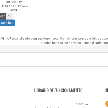
DRTKVI012
L 11,0 | A 11,0 | P 2,5 cm
220 g
ou
çar
+ Detalhes
t Vinho Personalizado com sua logomarca! Os melhores preços e ótimas cond
brindes baratos em Kit Vinho Personalizado com
HORÁRIO DE FUNCIONAMENTO
I
08h30 às