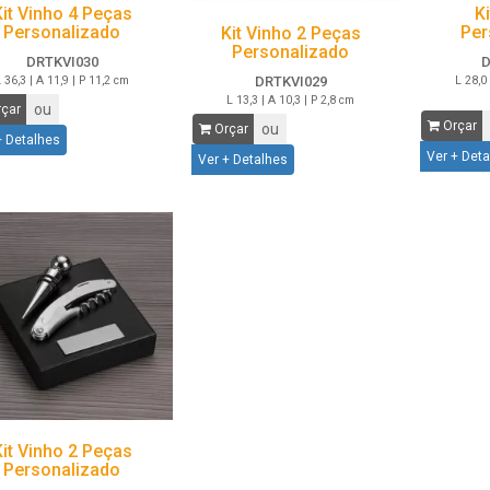
Kit Vinho 4 Peças
K
Personalizado
Per
Kit Vinho 2 Peças
Personalizado
DRTKVI030
D
 36,3 | A 11,9 | P 11,2 cm
L 28,0 
DRTKVI029
L 13,3 | A 10,3 | P 2,8 cm
ou
çar
Orçar
ou
Orçar
+ Detalhes
Ver + Det
Ver + Detalhes
Kit Vinho 2 Peças
Personalizado