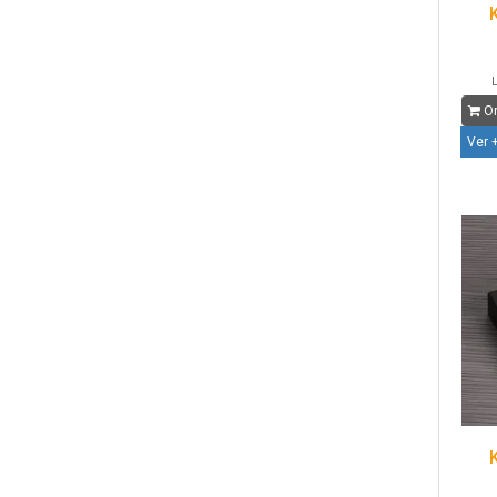
L
Or
Ver 