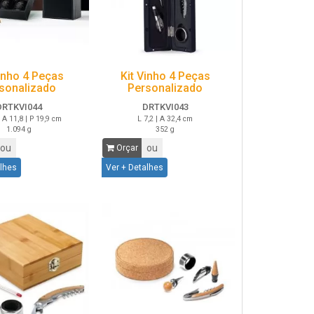
Vinho 4 Peças
Kit Vinho 4 Peças
sonalizado
Personalizado
DRTKVI044
DRTKVI043
| A 11,8 | P 19,9 cm
L 7,2 | A 32,4 cm
1.094 g
352 g
ou
ou
Orçar
alhes
Ver + Detalhes