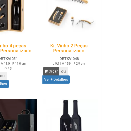
Vinho 4 peças
Kit Vinho 2 Peças
Personalizado
Personalizado
DRTKVI051
DRTKVI048
| A 11,0 | P 11,0 cm
L 9,9 | A 15,9 | P 2,9 cm
997 g
ou
Orçar
ou
Ver + Detalhes
alhes