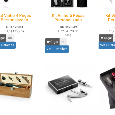
Kit Vinho 4 Peças
Kit Vinho 5 Peças
Kit 
Personalizado
Personalizado
Per
DRTKVI041
DRTKVI039
L 4,5 | A 22,7 cm
L 7,2 | A 32,3 cm
L 16,7 
445 g
ou
çar
Orçar
ou
Orçar
+ Detalhes
Ver + Det
Ver + Detalhes