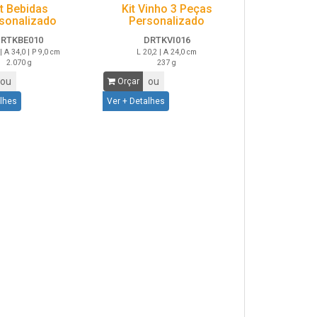
it Bebidas
Kit Vinho 3 Peças
sonalizado
Personalizado
RTKBE010
DRTKVI016
| A 34,0 | P 9,0 cm
L 20,2 | A 24,0 cm
2.070 g
237 g
ou
ou
Orçar
alhes
Ver + Detalhes