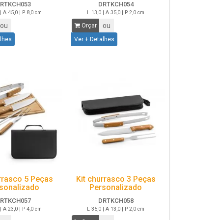
RTKCH053
DRTKCH054
| A 45,0 | P 8,0 cm
L 13,0 | A 35,0 | P 2,0 cm
ou
ou
Orçar
alhes
Ver + Detalhes
rrasco 5 Peças
Kit churrasco 3 Peças
sonalizado
Personalizado
RTKCH057
DRTKCH058
| A 23,0 | P 4,0 cm
L 35,0 | A 13,0 | P 2,0 cm