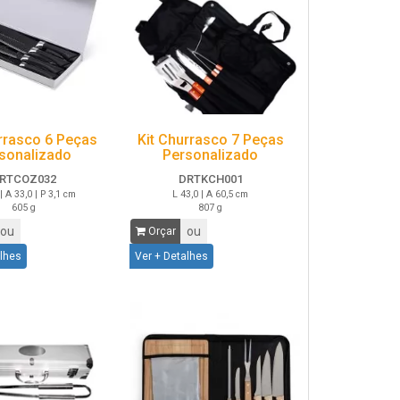
rrasco 6 Peças
Kit Churrasco 7 Peças
sonalizado
Personalizado
RTCOZ032
DRTKCH001
| A 33,0 | P 3,1 cm
L 43,0 | A 60,5 cm
605 g
807 g
ou
ou
Orçar
alhes
Ver + Detalhes