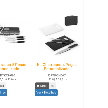
rrasco 5 Peças
Kit Churrasco 4 Peças
sonalizado
Personalizado
RTKCH066
DRTKCH067
8,5 | A 12,0 cm
L 22,0 | A 34,5 cm
ou
ou
Orçar
alhes
Ver + Detalhes