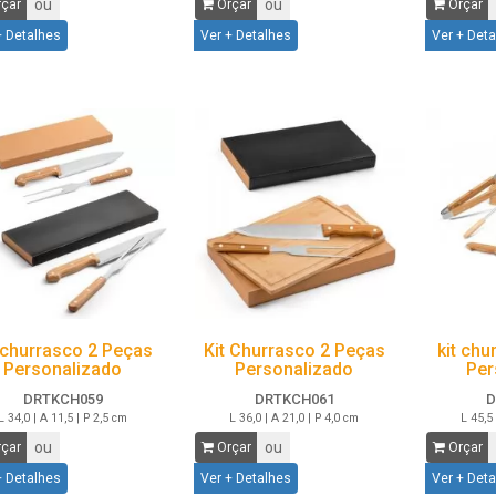
ou
ou
çar
Orçar
Orçar
+ Detalhes
Ver + Detalhes
Ver + Det
 churrasco 2 Peças
Kit Churrasco 2 Peças
kit ch
Personalizado
Personalizado
Per
DRTKCH059
DRTKCH061
D
L 34,0 | A 11,5 | P 2,5 cm
L 36,0 | A 21,0 | P 4,0 cm
L 45,5 
ou
ou
çar
Orçar
Orçar
+ Detalhes
Ver + Detalhes
Ver + Det