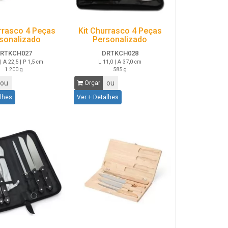
rrasco 4 Peças
Kit Churrasco 4 Peças
sonalizado
Personalizado
RTKCH027
DRTKCH028
| A 22,5 | P 1,5 cm
L 11,0 | A 37,0 cm
1.200 g
585 g
ou
ou
Orçar
alhes
Ver + Detalhes