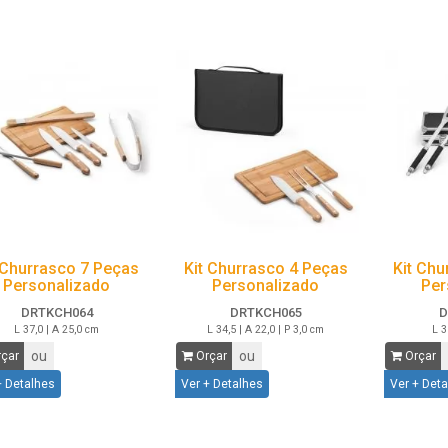
 Churrasco 7 Peças
Kit Churrasco 4 Peças
Kit Chu
Personalizado
Personalizado
Per
DRTKCH064
DRTKCH065
D
L 37,0 | A 25,0 cm
L 34,5 | A 22,0 | P 3,0 cm
L 3
ou
ou
çar
Orçar
Orçar
+ Detalhes
Ver + Detalhes
Ver + Det