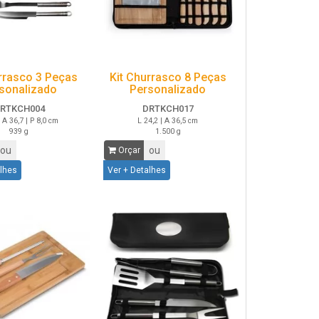
rrasco 3 Peças
Kit Churrasco 8 Peças
sonalizado
Personalizado
RTKCH004
DRTKCH017
| A 36,7 | P 8,0 cm
L 24,2 | A 36,5 cm
939 g
1.500 g
ou
ou
Orçar
alhes
Ver + Detalhes