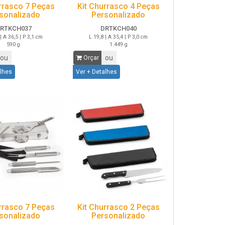
rrasco 7 Peças
Kit Churrasco 4 Peças
sonalizado
Personalizado
RTKCH037
DRTKCH040
| A 36,5 | P 3,1 cm
L 19,8 | A 35,4 | P 3,0 cm
590 g
1.449 g
ou
ou
Orçar
alhes
Ver + Detalhes
rrasco 7 Peças
Kit Churrasco 2 Peças
sonalizado
Personalizado