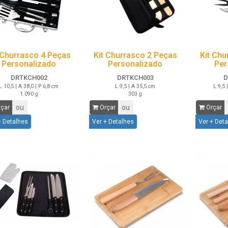
 Churrasco 4 Peças
Kit Churrasco 2 Peças
Kit Chu
Personalizado
Personalizado
Per
DRTKCH002
DRTKCH003
D
L 10,5 | A 38,0 | P 6,8 cm
L 9,5 | A 35,5 cm
L 9,5 
1.090 g
303 g
ou
ou
çar
Orçar
Orçar
+ Detalhes
Ver + Detalhes
Ver + Det