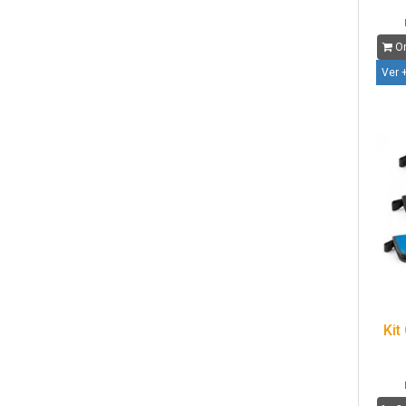
Or
Ver 
Kit