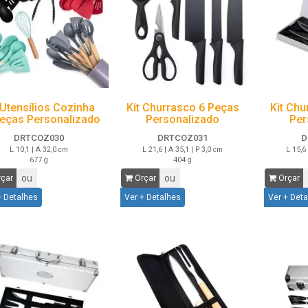
 Utensílios Cozinha
Kit Churrasco 6 Peças
Kit Chu
peças Personalizado
Personalizado
Per
DRTCOZ030
DRTCOZ031
D
L 10,1 | A 32,0 cm
L 21,6 | A 35,1 | P 3,0 cm
L 15,6 
677 g
404 g
ou
ou
çar
Orçar
Orçar
+ Detalhes
Ver + Detalhes
Ver + Det