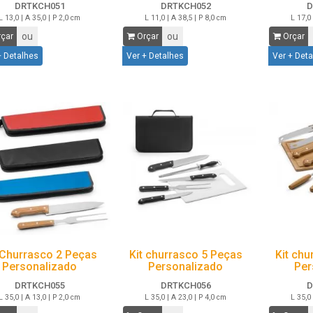
DRTKCH051
DRTKCH052
D
L 13,0 | A 35,0 | P 2,0 cm
L 11,0 | A 38,5 | P 8,0 cm
L 17,0 
ou
ou
çar
Orçar
Orçar
+ Detalhes
Ver + Detalhes
Ver + Det
 Churrasco 2 Peças
Kit churrasco 5 Peças
Kit chu
Personalizado
Personalizado
Per
DRTKCH055
DRTKCH056
D
L 35,0 | A 13,0 | P 2,0 cm
L 35,0 | A 23,0 | P 4,0 cm
L 35,0 