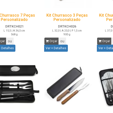
 Churrasco 7 Peças
Kit Churrasco 3 Peças
Kit Chu
Personalizado
Personalizado
Per
DRTKCH021
DRTKCH026
D
L 15,5 | A 36,5 cm
L 32,0 | A 20,0 | P 1,5 cm
L 37,0 
568 g
900 g
ou
ou
çar
Orçar
Orçar
+ Detalhes
Ver + Detalhes
Ver + Det