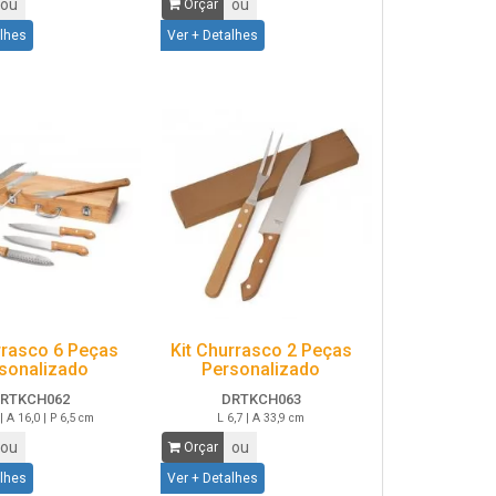
ou
ou
Orçar
alhes
Ver + Detalhes
urrasco 6 Peças
Kit Churrasco 2 Peças
sonalizado
Personalizado
RTKCH062
DRTKCH063
| A 16,0 | P 6,5 cm
L 6,7 | A 33,9 cm
ou
ou
Orçar
alhes
Ver + Detalhes