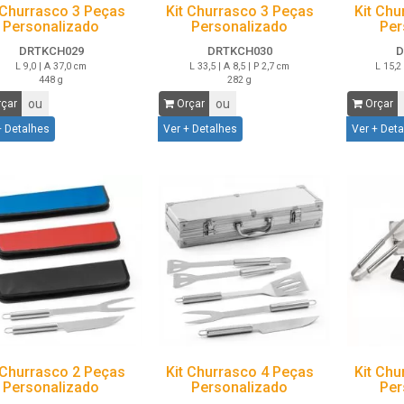
 Churrasco 3 Peças
Kit Churrasco 3 Peças
Kit Chu
Personalizado
Personalizado
Per
DRTKCH029
DRTKCH030
D
L 9,0 | A 37,0 cm
L 33,5 | A 8,5 | P 2,7 cm
L 15,2 
448 g
282 g
ou
ou
çar
Orçar
Orçar
+ Detalhes
Ver + Detalhes
Ver + Det
 Churrasco 2 Peças
Kit Churrasco 4 Peças
Kit Chu
Personalizado
Personalizado
Per