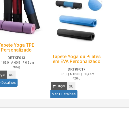
Tapete Yoga TPE
Personalizado
Tapete Yoga ou Pilates
DRTKF013
em EVA Personalizado
 182,0 | A 60,5 | P 0,5 cm
805 g
DRTKF017
ou
L 61,0 | A 183,0 | P 0,4 cm
çar
420 g
+ Detalhes
ou
Orçar
Ver + Detalhes