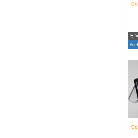
Co
Or
Ver 
Co