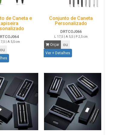
to de Caneta e
Conjunto de Caneta
Lapiseira
Personalizado
sonalizado
DRTCOJ066
RTCOJ064
L 17,5 | A 5,5 | P 2,5 cm
17,5 | A 5,5 cm
ou
Orçar
ou
Ver + Detalhes
alhes