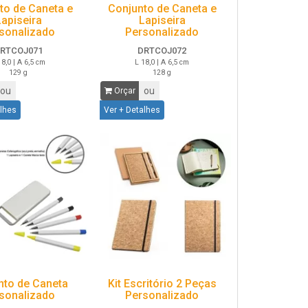
to de Caneta e
Conjunto de Caneta e
Lapiseira
Lapiseira
sonalizado
Personalizado
RTCOJ071
DRTCOJ072
18,0 | A 6,5 cm
L 18,0 | A 6,5 cm
129 g
128 g
ou
ou
Orçar
alhes
Ver + Detalhes
nto de Caneta
Kit Escritório 2 Peças
sonalizado
Personalizado