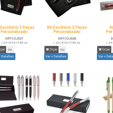
 Escritório 3 Peças
Kit Escritório 2 Peças
K
Personalizado
Personalizado
Per
DRTCOJ027
DRTCOJ028
D
L 6,4 | A 9,0 | P 8,9 cm
L 6,4 | A 9,0 | P 8,9 cm
L 6,4
ou
ou
çar
Orçar
Orçar
+ Detalhes
Ver + Detalhes
Ver + Det