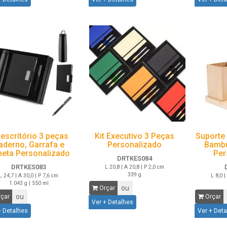
 escritório 3 peças
Kit Executivo 3 Peças
Suporte 
aderno, Garrafa e
Personalizado
Bambu
eta Personalizado
Per
DRTKES084
DRTKES083
L 20,8 | A 20,8 | P 2,0 cm
339 g
L 24,7 | A 30,0 | P 7,6 cm
L 8,0 |
1.043 g | 550 ml
ou
Orçar
ou
çar
Orçar
Ver + Detalhes
+ Detalhes
Ver + Det