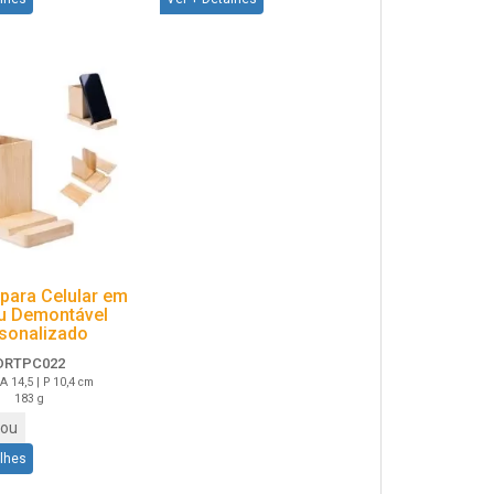
para Celular em
 Demontável
sonalizado
DRTPC022
 A 14,5 | P 10,4 cm
183 g
ou
alhes