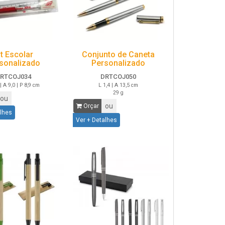
it Escolar
Conjunto de Caneta
sonalizado
Personalizado
RTCOJ034
DRTCOJ050
 | A 9,0 | P 8,9 cm
L 1,4 | A 13,5 cm
29 g
ou
ou
Orçar
alhes
Ver + Detalhes