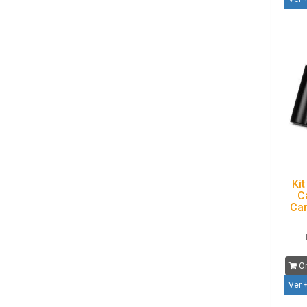
Kit
C
Can
Or
Ver 