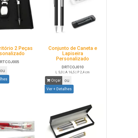
ritório 2 Peças
Conjunto de Caneta e
sonalizado
Lapiseira
Personalizado
RTCOJ005
DRTCOJ010
ou
L 5,0 | A 16,5 | P 2,4 cm
alhes
ou
Orçar
Ver + Detalhes