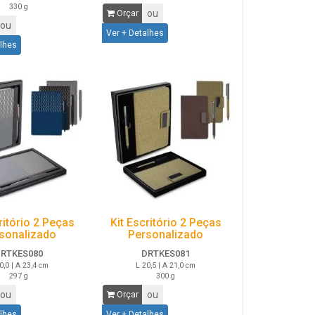
330 g
ou
Orçar
ou
Ver + Detalhes
alhes
ritório 2 Peças
Kit Escritório 2 Peças
sonalizado
Personalizado
RTKES080
DRTKES081
0,0 | A 23,4 cm
L 20,5 | A 21,0 cm
297 g
300 g
ou
ou
Orçar
alhes
Ver + Detalhes