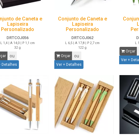
njunto de Caneta e
Conjunto de Caneta e
Conjun
Lapiseira
Lapiseira
Personalizado
Personalizado
Per
DRTCOJ056
DRTCOJ062
D
L 1,4 | A 14,0 | P 1,1 cm
L 6,5 | A 17,8 | P 2,7 cm
L 
32 g
122 g
Orçar
ou
ou
çar
Orçar
Ver + Det
+ Detalhes
Ver + Detalhes