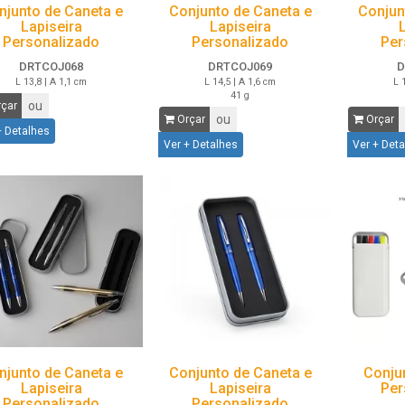
njunto de Caneta e
Conjunto de Caneta e
Conjun
Lapiseira
Lapiseira
Personalizado
Personalizado
Per
DRTCOJ068
DRTCOJ069
D
L 13,8 | A 1,1 cm
L 14,5 | A 1,6 cm
L 
41 g
ou
çar
ou
Orçar
Orçar
+ Detalhes
Ver + Detalhes
Ver + Det
njunto de Caneta e
Conjunto de Caneta e
Conju
Lapiseira
Lapiseira
Per
Personalizado
Personalizado