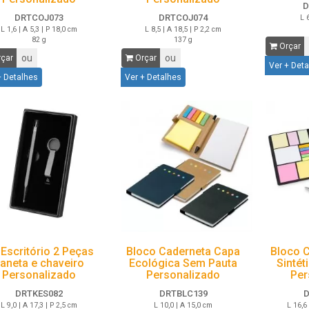
D
DRTCOJ073
DRTCOJ074
L 
L 1,6 | A 5,3 | P 18,0 cm
L 8,5 | A 18,5 | P 2,2 cm
82 g
137 g
Orçar
ou
ou
çar
Orçar
Ver + Det
+ Detalhes
Ver + Detalhes
 Escritório 2 Peças
Bloco Caderneta Capa
Bloco 
aneta e chaveiro
Ecológica Sem Pauta
Sintét
Personalizado
Personalizado
Per
DRTKES082
DRTBLC139
D
L 9,0 | A 17,3 | P 2,5 cm
L 10,0 | A 15,0 cm
L 16,6 