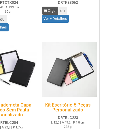
RTCTX024
DRTKES062
6,0 | A 13,9 cm
ou
Orçar
60 g
Ver + Detalhes
ou
alhes
Caderneta Capa
Kit Escritório 5 Peças
ico Sem Pauta
Personalizado
sonalizado
DRTBLC223
RTBLC204
L 12,0 | A 19,2 | P 1,8 cm
222 g
| A 22,8 | P 1,7 cm