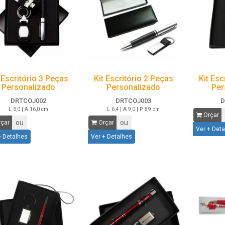
 Escritório 3 Peças
Kit Escritório 2 Peças
Kit Esc
Personalizado
Personalizado
Per
DRTCOJ002
DRTCOJ003
D
L 5,0 | A 16,0 cm
L 6,4 | A 9,0 | P 8,9 cm
Orçar
ou
ou
çar
Orçar
Ver + Det
+ Detalhes
Ver + Detalhes