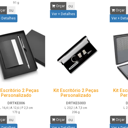
91 g
ou
Orçar
ou
çar
Orçar
Ver + Detalhes
+ Detalhes
Ver + Det
 Escritório 2 Peças
Kit Escritório 2 Peças
Kit Esc
Personalizado
Personalizado
Per
DRTKE006
DRTKES003
D
L 16,4 | A 12,6 | P 2,3 cm
L 20,2 | A 7,3 cm
L 2
173 g
206 g
ou
ou
çar
Orçar
Orçar
+ Detalhes
Ver + Detalhes
Ver + Det